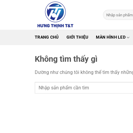
Bỏ
qua
Tìm
nội
kiếm:
dung
TRANG CHỦ
GIỚI THIỆU
MÀN HÌNH LED
Không tìm thấy gì
Dường như chúng tôi không thể tìm thấy những 