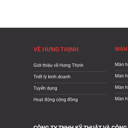
MÀN 
VỀ HƯNG THỊNH
Màn h
Giới thiệu về Hưng Thịnh
Màn h
Triết lý kinh doanh
Màn hì
Tuyển dụng
Màn h
Hoạt động cộng đồng
CÔNG TY TNHH KỸ THUẬT VÀ CÔNG