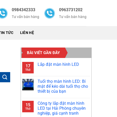
0984342333
0963731202
Tư vấn bán hàng
Tư vấn bán hàng
TIN TỨC
LIÊN HỆ
BÀI VIẾT GẦN ĐÂY
Lắp đặt màn hình LED
17
Th3
Tuổi thọ màn hình LED: Bí
mật để kéo dài tuổi thọ cho
thiết bị của bạn
Công ty lắp đặt màn hình
15
LED tại Hải Phòng chuyên
Th3
nghiệp, giá cạnh tranh