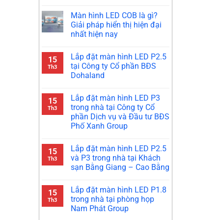
Màn hình LED COB là gì?
Giải pháp hiển thị hiện đại
nhất hiện nay
Lắp đặt màn hình LED P2.5
15
tại Công ty Cổ phần BĐS
Th3
Dohaland
Lắp đặt màn hình LED P3
15
trong nhà tại Công ty Cổ
Th3
phần Dịch vụ và Đầu tư BĐS
Phố Xanh Group
Lắp đặt màn hình LED P2.5
15
và P3 trong nhà tại Khách
Th3
sạn Bằng Giang – Cao Bằng
Lắp đặt màn hình LED P1.8
15
trong nhà tại phòng họp
Th3
Nam Phát Group