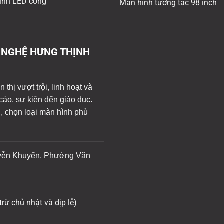
ình LED cong
Màn hình tương tác 98 inch
 NGHỆ HƯNG THỊNH
thị vượt trội, linh hoạt và
cáo, sự kiện đến giáo dục.
u, chọn loại màn hình phù
yễn Khuyến, Phường Văn
trừ chủ nhật và dịp lễ)