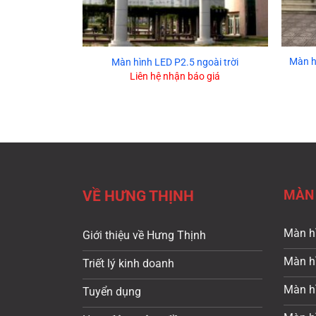
Màn h
Màn hình LED P2.5 ngoài trời
Liên hệ nhận báo giá
MÀN 
VỀ HƯNG THỊNH
Màn h
Giới thiệu về Hưng Thịnh
Màn h
Triết lý kinh doanh
Màn hì
Tuyển dụng