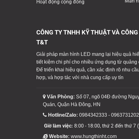
Màn h
Hoạt động cộng đồng
CÔNG TY TNHH KỸ THUẬT VÀ CÔNG
T&T
Giải pháp màn hình LED mang lại hiệu quả hiển 
tiết kiệm chi phí cho nhiều ứng dụng từ quảng 
Để triển khai hiệu quả, cần xác định rõ nhu cầ
hợp, và hợp tác với nhà cung cấp uy tín
Văn Phòng:
Số 07, ngõ 04Đ đường Ngu
Quán, Quận Hà Đông, HN
Hotline/Zalo:
0984342333 - 0963731202
Giờ làm việc:
8:00 - 18:00, thứ 2 đến thứ 7 (
Website:
www.hungthinht.com