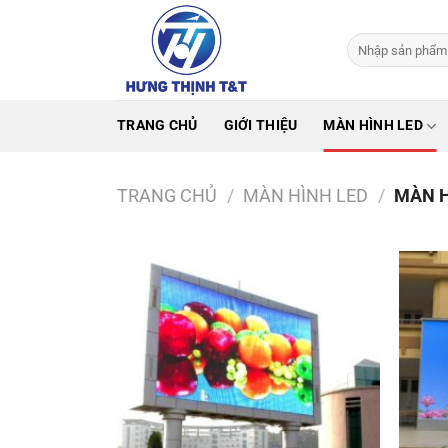
Bỏ
qua
Tìm
nội
kiếm:
dung
TRANG CHỦ
GIỚI THIỆU
MÀN HÌNH LED
TRANG CHỦ
/
MÀN HÌNH LED
/
MÀN H