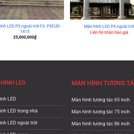
ình LED P3 ngoài trời FS- P3FUD-
Màn hình LED P4 ngoài trờ
1415
Liên hệ nhận báo giá
25,000,000
₫
HÌNH LED
MÀN HÌNH TƯƠNG T
ình LED
Màn hình tương tác 65 inch
ình LED trong nhà
Màn hình tương tác 75 inch
nh LED ngoài trời
Màn hình tương tác 86 inch