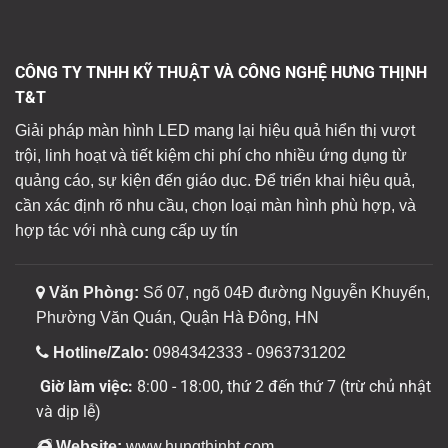
CÔNG TY TNHH KỸ THUẬT VÀ CÔNG NGHỆ HƯNG THỊNH
T&T
Giải pháp màn hình LED mang lại hiệu quả hiển thị vượt
trội, linh hoạt và tiết kiệm chi phí cho nhiều ứng dụng từ
quảng cáo, sự kiện đến giáo dục. Để triển khai hiệu quả,
cần xác định rõ nhu cầu, chọn loại màn hình phù hợp, và
hợp tác với nhà cung cấp uy tín
Văn Phòng:
Số 07, ngõ 04Đ đường Nguyễn Khuyến,
Phường Văn Quán, Quận Hà Đông, HN
Hotline/Zalo:
0984342333 - 0963731202
Giờ làm việc:
8:00 - 18:00, thứ 2 đến thứ 7 (trừ chủ nhật
và dịp lễ)
Website:
www.hungthinht.com